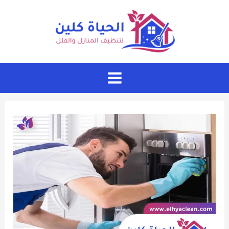
خطي
لى
لمحتوى