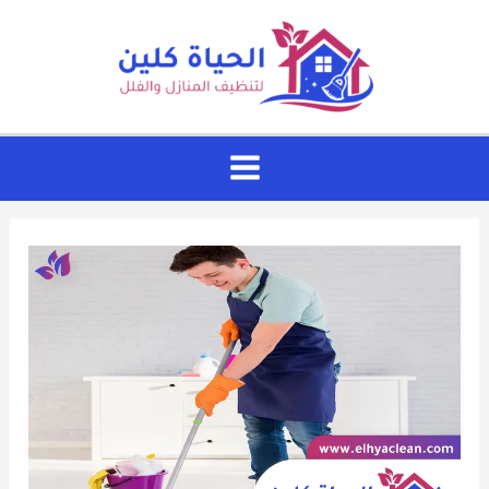
خطي
لى
لمحتوى