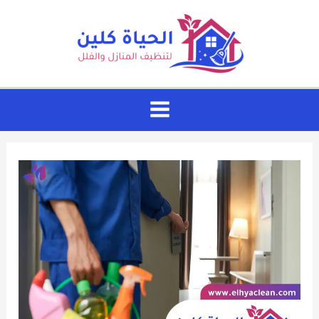
خطي
لى
لمحتوى