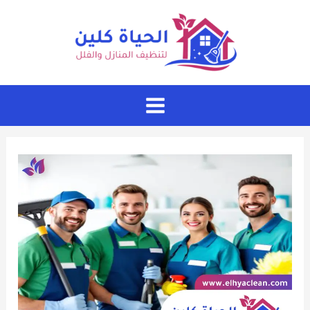
خطي
لى
لمحتوى