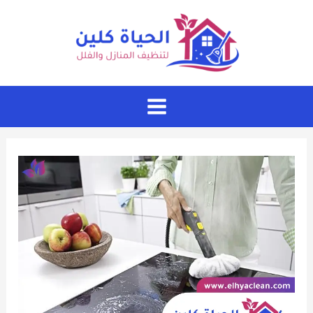
خطي
لى
لمحتوى