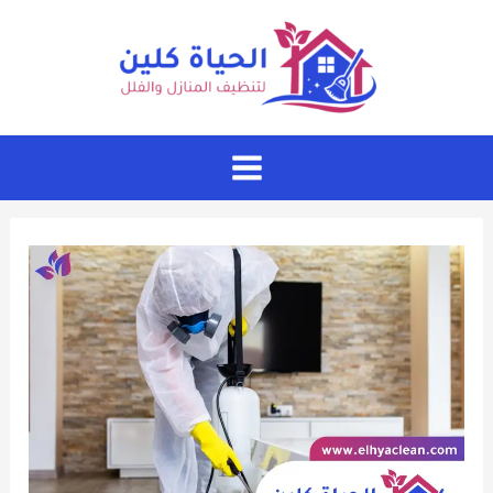
خطي
لى
لمحتوى