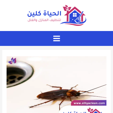
خطي
لى
لمحتوى