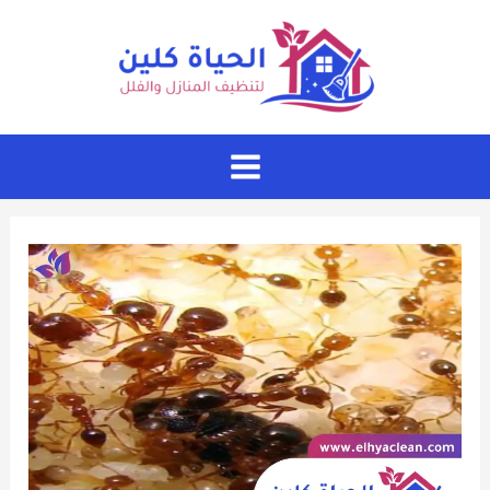
خطي
لى
لمحتوى